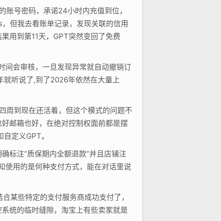
的账号密码，承诺24小时内充值到位，
s，但我去看账单记录，发现关联的信用
用到第11天，GPT突然变回了免费
段时间会审核，一旦发现异常就自动撤销订
就听说了,到了2026年依然在大量上
了快四周到现在还活着，但这个模式的问题不
也好邮箱也好，在绝对控制权面前都是摆
自定义GPT。
确标注“质保期内全额退款”并且店铺注
告知使用的是何种支付方式，能在对话里说
卡结合某些特定的支付服务商成功支付了，
控系统的临时缝隙，淘宝上有些卖家就是