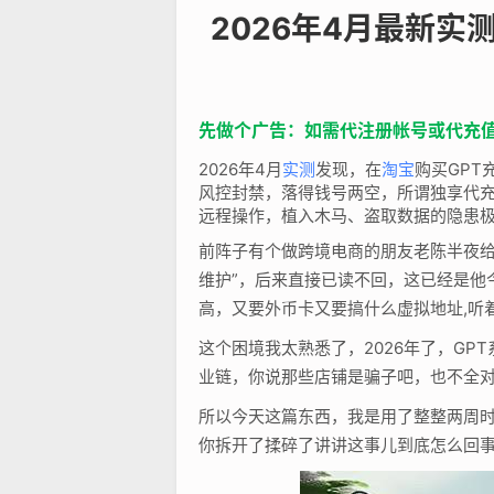
2026年4月最新
先做个广告：如需代注册帐号或代充值Cha
2026年4月
实测
发现，在
淘宝
购买GPT
风控封禁，落得钱号两空，所谓独享代
远程操作，植入木马、盗取数据的隐患
前阵子有个做跨境电商的朋友老陈半夜给我
维护”，后来直接已读不回，这已经是他
高，又要外币卡又要搞什么虚拟地址,听
这个困境我太熟悉了，2026年了，G
业链，你说那些店铺是骗子吧，也不全对
所以今天这篇东西，我是用了整整两周时
你拆开了揉碎了讲讲这事儿到底怎么回事