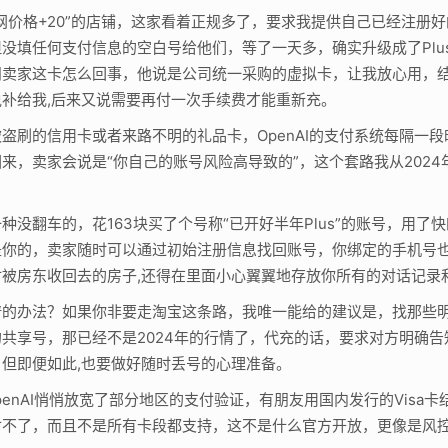
网价格+20”的店铺，这家看着正规多了，要求我提供自己已经注册好
没填任何支付信息的空白号给他们，等了一天多，确实升级成了Plu
卖家这卡怎么回事，他说是公司统一采购的虚拟卡，让我放心用，结果
补给我,后来又说需要再付一次手续费才能重新充。
盗刷的信用卡或者来路不明的礼品卡，OpenAI的支付系统每隔一
，卖家会说是“你自己的账号风险高导致的”，这个套路我从2024年
没翻车的，花163块买了个号称“已开好半年Plus”的账号，用
是你的，卖家随时可以通过初始注册信息找回账号，你绑定的手机号
被房东收回去的房子,还得在里面小心翼翼地存放你所有的对话记录和
的办法？如果你非要走淘宝这条路，我唯一能给的建议是，找那些明
共享号，那已经不是2024年的行情了，代充的话，要求对方明确
但即便如此,也要做好随时丢号的心理准备。
enAI悄悄放宽了部分地区的支付验证，有朋友用国内发行的Visa
付不了，而且不是所有卡段都支持，这不是什么官方开放，更像是风