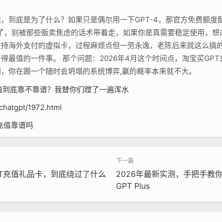
。
到底是为了什么？如果只是偶尔用一下GPT-4，那官方免费额度配合
多了，别被那些贩卖焦虑的话术带着走，如果你是真需要稳定使用，
支持海外支付的虚拟卡，过程麻烦点但一劳永逸，老陈后来就这么搞
得最值的一件事。 那个问题：2026年4月这个时间点，淘宝买GP
，你在跟一个随时会坍塌的系统博弈,赢的概率本来就不大。
chatgpt/1972.html
t充值靠谱吗
PT充值礼品卡，到底绕过了什么
2026年最新实测，手把手教你给
GPT Plus