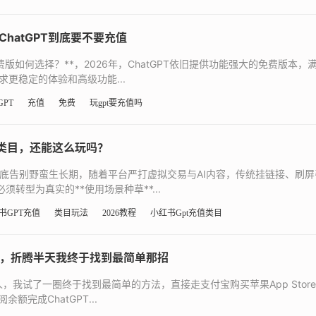
hatGPT到底要不要充值
与付费版如何选择？**，2026年，ChatGPT依旧提供功能强大的免费版本
更稳定的体验和高级功能...
GPT
充值
免费
玩gpt要充值吗
值类目，还能这么玩吗？
已彻底告别野蛮生长期，随着平台严打虚拟交易与AI内容，传统挂链接、刷
转型为真实的**使用场景种草**...
书GPT充值
类目玩法
2026教程
小红书Gpt充值类目
充值，折腾半天我终于找到最简单那招
人，我试了一圈终于找到最简单的方法，直接走支付宝购买苹果App Stor
额完成ChatGPT...