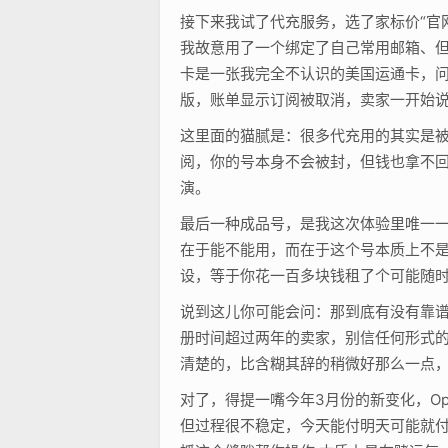
接下来我试了代充服务，选了家标价“官
我故意用了一个绑定了自己常用邮箱、但
卡是一张我完全不认识的美国运通卡，问
版，账单显示订阅被取消，卖家一开始说
这里面的猫腻是：很多代充用的其实是被
阅，你的号本身不会被封，但钱也拿不回来
演。
最后一种成品号，是我这次体验里唯一一种
在于能不能用，而在于这个号本质上不
设，等于你花一百多块钱租了个可能随时
说到这儿你可能会问：那到底有没有靠谱
册时间超过两年的卖家，别信任何形式的
清楚的，比含糊其辞的稍微好那么一点，
对了，得提一嘴今年3月份的新变化，Op
但过程很不稳定，今天能付明天可能就