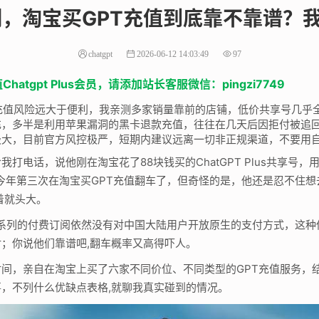
实测，淘宝买GPT充值到底靠不靠谱？
chatgpt
2026-06-12 14:03:49
97
tgpt Plus会员，请添加站长客服微信：pingzi7749
充值风险远大于便利，我亲测多家销量靠前的店铺，低价共享号几乎全是
充，多半是利用苹果漏洞的黑卡退款充值，往往在几天后因拒付被追
极大，目前官方风控极严，短期内建议远离一切非正规渠道，不要用
打电话，说他刚在淘宝花了88块钱买的ChatGPT Plus共享号
今年第三次在淘宝买GPT充值翻车了，但奇怪的是，他还是忍不住
着就头大。
PT系列的付费订阅依然没有对中国大陆用户开放原生的支付方式，这
；你说他们靠谱吧,翻车概率又高得吓人。
间，亲自在淘宝上买了六家不同价位、不同类型的GPT充值服务，结合
，不列什么优缺点表格,就聊我真实碰到的情况。