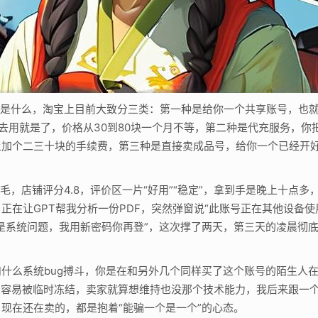
到底是什么，淘宝上目前大致分三类：第一种是给你一个共享账号，也就
录上去用就是了，价格从30到80块一个月不等，第二种是代充服务，
加个二三十块的手续费，第三种是直接卖成品号，给你一个已经开好
店铺评分4.8，评价区一片“好用”“稳定”，拿到手是晚上十点多，登录之
正在让GPT帮我分析一份PDF，突然弹窗说“此账号正在其他设备使
是系统问题，我用新密码你再登”，这次撑了两天，第三天的凌晨彻底
什么系统bug搏斗，你是在和另外几个同样买了这个账号的陌生人在抢
常容易被临时冻结，卖家就算想维持也没那个技术能力，我后来跟一个
现在还在卖的，都是抱着“能骗一个是一个”的心态。