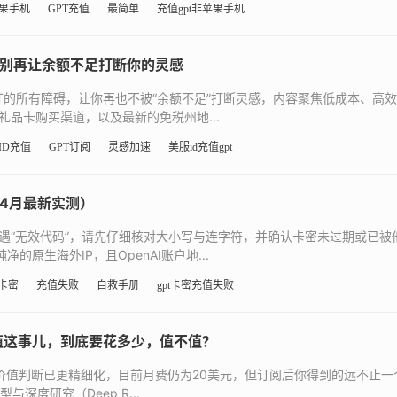
果手机
GPT充值
最简单
充值gpt非苹果手机
T，别再让余额不足打断你的灵感
GPT的所有障碍，让你再也不被“余额不足”打断灵感，内容聚焦低成本、高
礼品卡购买渠道，以及最新的免税州地...
ID充值
GPT订阅
灵感加速
美服id充值gpt
年4月最新实测）
若遇“无效代码”，请先仔细核对大小写与连字符，并确认卡密未过期或已被
的原生海外IP，且OpenAI账户地...
T卡密
充值失败
自救手册
gpt卡密充值失败
s充值这事儿，到底要花多少，值不值？
点，但价值判断已更精细化，目前月费仍为20美元，但订阅后你得到的远不止
与深度研究（Deep R...