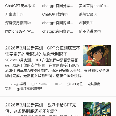
ChatGPT安卓版
chatgpt官网分享
美国官网chatGpT
(2)
(2)
(2)
万事达卡
ChatGPT教程
避坑实录
(3)
(3)
(2)
深度使用指南
chatgpt官网闪退
AI聊天
(2)
(2)
(3)
国外chatGPT官网
chatgpt官网翻译
值不值得买
(3)
(2)
(2)
2026年3月最新实测，GPT充值到底需不
需要密码？我踩过的坑你就别踩了
2026年3月实测，GPT充值流程中是否需要密
码，取决于你的支付场景，在官网直接订阅Ch
atGPT Plus或API预付费时，通常只需输入卡号、有效期和安全码
即可完成，无需输入取款密码，这符合国外快捷...
chatgpt教程
2026-08-01
52
GPT充值
避坑指南
实测
gpt充值需要密码吗
2026年3月最新实测，香港卡给GPT充
值，这条路到底还能不能走？