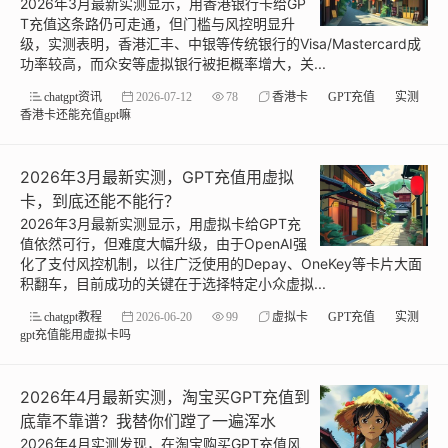
2026年3月最新实测显示，用香港银行卡给GP
T充值这条路仍可走通，但门槛与风控明显升
级，实测表明，香港汇丰、中银等传统银行的Visa/Mastercard成
功率较高，而众安等虚拟银行被拒概率增大，关...
chatgpt资讯
2026-07-12
78
香港卡
GPT充值
实测
香港卡还能充值gpt嘛
2026年3月最新实测，GPT充值用虚拟
卡，到底还能不能行？
2026年3月最新实测显示，用虚拟卡给GPT充
值依然可行，但难度大幅升级，由于OpenAI强
化了支付风控机制，以往广泛使用的Depay、OneKey等卡片大面
积翻车，目前成功的关键在于选择特定小众虚拟...
chatgpt教程
2026-06-20
99
虚拟卡
GPT充值
实测
gpt充值能用虚拟卡吗
2026年4月最新实测，淘宝买GPT充值到
底靠不靠谱？我替你们蹚了一遍浑水
2026年4月实测发现，在淘宝购买GPT充值风