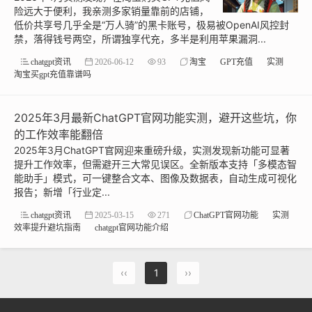
险远大于便利，我亲测多家销量靠前的店铺，
低价共享号几乎全是“万人骑”的黑卡账号，极易被OpenAI风控封
禁，落得钱号两空，所谓独享代充，多半是利用苹果漏洞...
chatgpt资讯
2026-06-12
93
淘宝
GPT充值
实测
淘宝买gpt充值靠谱吗
2025年3月最新ChatGPT官网功能实测，避开这些坑，你
的工作效率能翻倍
2025年3月ChatGPT官网迎来重磅升级，实测发现新功能可显著
提升工作效率，但需避开三大常见误区。全新版本支持「多模态智
能助手」模式，可一键整合文本、图像及数据表，自动生成可视化
报告；新增「行业定...
chatgpt资讯
2025-03-15
271
ChatGPT官网功能
实测
效率提升避坑指南
chatgpt官网功能介绍
‹‹
1
››