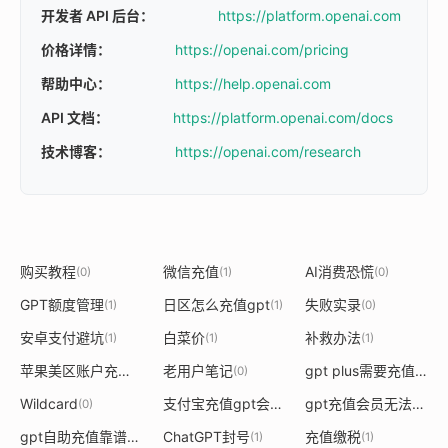
开发者 API 后台：
https://platform.openai.com
价格详情：
https://openai.com/pricing
帮助中心：
https://help.openai.com
API 文档：
https://platform.openai.com/docs
技术博客：
https://openai.com/research
购买教程
微信充值
AI消费恐慌
(0)
(1)
(0)
GPT额度管理
日区怎么充值gpt
失败实录
(1)
(1)
(0)
安卓支付避坑
白菜价
补救办法
(1)
(1)
(1)
苹果美区账户充值gpt
老用户笔记
gpt plus需要充值多少
(1)
(0)
(
Wildcard
支付宝充值gpt会员
gpt充值会员无法显示网站
(0)
(1)
gpt自助充值靠谱吗
ChatGPT封号
充值缴税
(1)
(1)
(1)