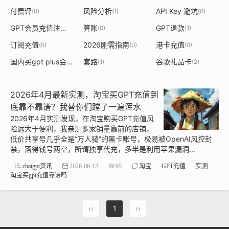
付费评
风险分析
API Key 避坑
(0)
(1)
(0)
GPT会员充值注意事项
算账
GPT退款
(1)
(0)
(1)
订阅充值
2026刚需指南
港卡充值
(0)
(0)
(0)
国内买gpt plus会员充值
套路
谷歌礼品卡
(1)
(1)
(2)
2026年4月最新实测，淘宝买GPT充值到
底靠不靠谱？我替你们蹚了一遍浑水
2026年4月实测发现，在淘宝购买GPT充值风
险远大于便利，我亲测多家销量靠前的店铺，
低价共享号几乎全是“万人骑”的黑卡账号，极易被OpenAI风控封
禁，落得钱号两空，所谓独享代充，多半是利用苹果漏洞...
chatgpt资讯
2026-06-12
95
淘宝
GPT充值
实测
淘宝买gpt充值靠谱吗
‹‹
1
››