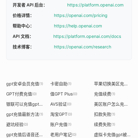
开发者 API 后台：
https://platform.openai.com
价格详情：
https://openai.com/pricing
帮助中心：
https://help.openai.com
API 文档：
https://platform.openai.com/docs
技术博客：
https://openai.com/research
gpt安卓会员充值
卡密自助
苹果切换美区充值gpt
(1)
(1)
(
GPT付费充值
值GPT Plus
充值续费
(0)
(0)
(1)
银联可以充值gpt吗
AVS验证
美区账户怎么充值gpt
(1)
(0)
(
gpt充值最新方法
淘宝GPT
扣款失败
(1)
(0)
(1)
避坑经验
账户充值
续费失败
(0)
(1)
(1)
gpt充值后语音还是没有
老用户笔记
虚拟卡充值gpt被拒绝
(1)
(0)
(