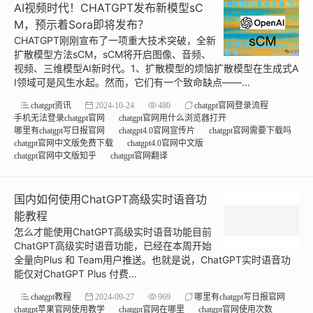
AI视频时代！CHATGPT发布新模型sC
M，预示着Sora即将发布？
CHATGPT刚刚宣布了一项重大技术突破，全新
扩散模型方法sCM，sCM将开启图像、音频、
视频、三维模型AI新时代。1、扩散模型的烦恼扩散模型在生成式A
I领域可是风生水起。然而，它们有一个致命缺点——...
chatgpt资讯
2024-10-24
480
chatgpt官网登录流程
手机无法登录chatgpt官网
chatgpt官网用什么浏览器打开
哪里有chatgpt写日报官网
chatgpt4.0官网宣传片
chatgpt官网需要下载吗
chatgpt官网中文版免费下载
chatgpt4.0官网中文版
chatgpt官网中文版知乎
chatgpt官网翻译
国内如何使用ChatGPT高级实时语音功
能教程
怎么才能使用ChatGPT高级实时语音功能目前
ChatGPT高级实时语音功能，已经在本周开始
全量向Plus 和 Team用户推送。也就是说，ChatGPT实时语音功
能仅对ChatGPT Plus 付费...
chatgpt教程
2024-09-27
969
哪里有chatgpt写日报官网
chatgpt苹果官网使用教学
chatgpt官网在哪里
chatgpt官网使用次数