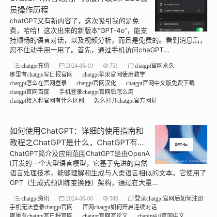
员操作历程
chatGPT又有新内容了，这次吸引我的是免
费，哈哈！这次出来的新版本“GPT-4o”，能支
持顺畅的语言对话，以及视频分析，而且是免费的。看到消息后，
忍不住动手用一用了。首先，通过手机访问chaGPT...
chatgpt充值
2024-06-19
751
chatgpt官网永久
哪里有chatgpt写日报官网
chatgpt苹果官网使用教学
chatgpt怎么在官网登录
chatgpt官网汉化
chatgpt官网中文版免费下载
chatgpt官网百度
手机登录chatgpt官网后怎么用
chatgpt接入和官网有什么区别
怎么打开chatgpt官方网址
如何使用ChatGPT：详细的使用指南和
教程之ChatGPT是什么，ChatGPT有哪
些应用范围和优势
ChatGPT简介及应用范围ChatGPT是由OpenA
I开发的一个大型语言模型，它基于先进的自然
语言处理技术，能够理解和生成与人类语言相似的文本。它使用了
GPT（生成式预训练变换器）架构，通过在大量...
chatgpt资讯
2024-06-06
580
登录chatgpt官网后如何注册
手机无法登录chatgpt官网
官网chatgpt如何开启连续对话
哪里有chatgpt写日报官网
chatgpt官网写论文
chatgpt4.0官网中文