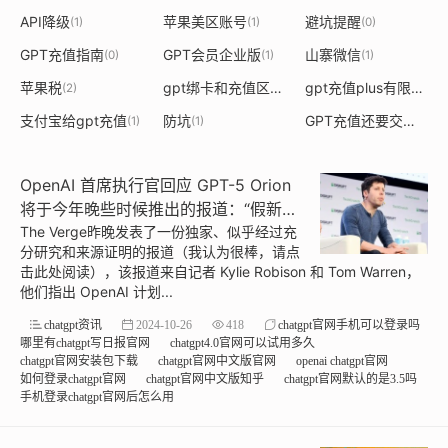
API降级
苹果美区账号
避坑提醒
(1)
(1)
(0)
GPT充值指南
GPT会员企业版
山寨微信
(0)
(1)
(1)
苹果税
gpt绑卡和充值区别
gpt充值plus有限制吗
(2)
(1)
(1
支付宝给gpt充值
防坑
GPT充值还要交税的吗
(1)
(1)
OpenAI 首席执行官回应 GPT-5 Orion
将于今年晚些时候推出的报道：“假新闻
失控”
The Verge昨晚发表了一份独家、似乎经过充
分研究和来源证明的报道（我认为很棒，请点
击此处阅读），该报道来自记者 Kylie Robison 和 Tom Warren，
他们指出 OpenAI 计划...
chatgpt资讯
2024-10-26
418
chatgpt官网手机可以登录吗
哪里有chatgpt写日报官网
chatgpt4.0官网可以试用多久
chatgpt官网安装包下载
chatgpt官网中文版官网
openai chatgpt官网
如何登录chatgpt官网
chatgpt官网中文版知乎
chatgpt官网默认的是3.5吗
手机登录chatgpt官网后怎么用