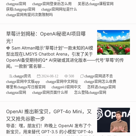
chatgptai官网
chatgpt官网登录后怎么用
吴恩达chatgpt课程官网
获取chatgptapi官网
chatgpt官网网址是什么
chatgpt官网有提问次数限制吗
草莓计划揭秘：OpenAI秘密AI项目曝
光！
🍓 Sam Altman暗示“草莓计划”一款未知的AI模
型出现在LMSYS Chatbot Arena，引发了关于
OpenAI备受期待的Q* AI突破或其进化版本——代号“草莓”的传
闻。一款新“匿名聊...
chatgpt资讯
2024-08-12
508
chatgpt官网进不去
chatgpt官网中文版app
chatgpt官网中文网址
chatgpt官网怎么收费
哪里有chatgpt写日报官网
chatgpt4.0官网中文
怎样进chatgpt官网
chatgptai官网
chatgpt官网页面什么样
怎么登陆chatgpt官网
OpenAI 推出新宝贝，GPT-4o Mini，又
又又抢先谷歌一步
导语：嘿，朋友们！昨晚上 OpenAI 发布了个
新宝贝，用来替代 GPT-3.5 的小模型“GPT-4o