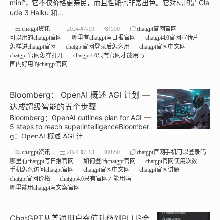
mini”，它不仅价格更亲民，而且性能也非常出色。它对标的是 Cla
ude 3 Haiku 和...
chatgpt资讯
2024-07-19
550
chatgpt官网官网
可以用的chatgpt官网
哪里有chatgpt写日报官网
chatgpt4.0官网宣传片
怎样进chatgpt官网
chatgpt官网登录后怎么用
chatgpt官网中文网
chatgpt 官网怎样打开
chatgpt4.0只有官网才能用吗
国内好用的chatgpt官网
Bloomberg： OpenAI 概述 AGI 计划 —
达成超级智能的五个步骤
Bloomberg：OpenAI outlines plan for AGI —
5 steps to reach superintelligenceBloomber
g：OpenAI 概述 AGI 计...
chatgpt资讯
2024-07-13
850
chatgpt官网手机可以登录吗
哪里有chatgpt写日报官网
如何登陆chatgpt官网
chatgpt官网使用次数
手机怎么访问chatgpt官网
chatgpt官网中文网
chatgpt官网讲解
chatgpt官网价格
chatgpt4.0只有官网才能用吗
哪里能用chatgpt写文案官网
ChatGPT从普通用户充值升级到PLUS会