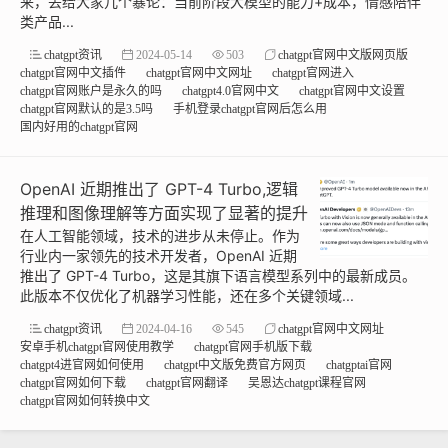
来，丢给大家几个暴论：当前阶段大模型的能力+成本，情感陪伴
类产品...
chatgpt资讯
2024-05-14
503
chatgpt官网中文版网页版
chatgpt官网中文插件
chatgpt官网中文网址
chatgpt官网进入
chatgpt官网账户是永久的吗
chatgpt4.0官网中文
chatgpt官网中文设置
chatgpt官网默认的是3.5吗
手机登录chatgpt官网后怎么用
国内好用的chatgpt官网
OpenAI 近期推出了 GPT-4 Turbo,逻辑
推理和图像理解等方面实现了显著的提升
在人工智能领域，技术的进步从未停止。作为
行业内一家领先的技术开发者，OpenAI 近期
推出了 GPT-4 Turbo，这是其旗下语言模型系列中的最新成员。
此版本不仅优化了机器学习性能，还在多个关键领域...
chatgpt资讯
2024-04-16
545
chatgpt官网中文网址
安卓手机chatgpt官网使用教学
chatgpt官网手机版下载
chatgpt4进官网如何使用
chatgpt中文版免费官方网页
chatgptai官网
chatgpt官网如何下载
chatgpt官网翻译
吴恩达chatgpt课程官网
chatgpt官网如何转换中文