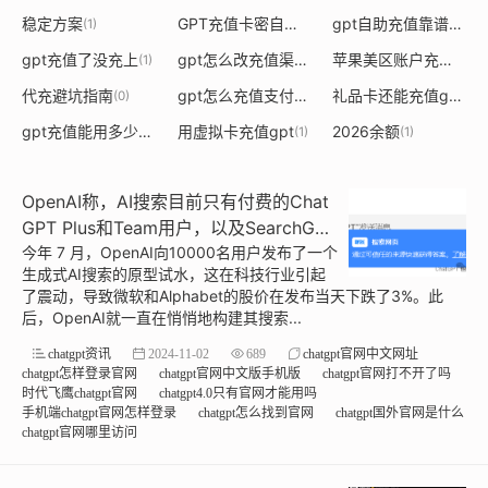
稳定方案
GPT充值卡密自助
gpt自助充值靠谱吗
(1)
(1)
(1)
gpt充值了没充上
gpt怎么改充值渠道
苹果美区账户充值gpt
(1)
(1)
(
代充避坑指南
gpt怎么充值支付宝
礼品卡还能充值gpt吗
(0)
(1)
(
gpt充值能用多少时间
用虚拟卡充值gpt
2026余额
(1)
(1)
(1)
OpenAI称，AI搜索目前只有付费的Chat
GPT Plus和Team用户，以及SearchGPT
候补名单用户可以访问
今年 7 月，OpenAI向10000名用户发布了一个
生成式AI搜索的原型试水，这在科技行业引起
了震动，导致微软和Alphabet的股价在发布当天下跌了3%。此
后，OpenAI就一直在悄悄地构建其搜索...
chatgpt资讯
2024-11-02
689
chatgpt官网中文网址
chatgpt怎样登录官网
chatgpt官网中文版手机版
chatgpt官网打不开了吗
时代飞鹰chatgpt官网
chatgpt4.0只有官网才能用吗
手机端chatgpt官网怎样登录
chatgpt怎么找到官网
chatgpt国外官网是什么
chatgpt官网哪里访问