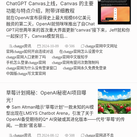
ChatGPT Canvas上线，Canvas 的主要
功能与特点介绍，附带详细教程
就在OpenAI宣布获得史上最大规模66亿美元
融资的第二天，OpenAI就悄咪咪推出了自Chat
GPT问世两年来的首次重大界面更新“canvas”接下来，Jeff就和你
一起探讨下，Canvas模型背后...
chatgpt资讯
2024-10-09
506
chatgpt官网中文网址
官网chatgpt如何开启连续对话
在chatgpt官网怎么设置中文
chatgpt官网入口更新了吗
chatgpt官网中文版知乎
手机怎么登录chatgpt官网
chatgpt官网有提问次数限制吗
chatgpt官网为什么没有登录窗口
chatgpt官网永久免费免登录
中国版chatgpt写文案官网
草莓计划揭秘：OpenAI秘密AI项目曝
光！
🍓 Sam Altman暗示“草莓计划”一款未知的AI模
型出现在LMSYS Chatbot Arena，引发了关于
OpenAI备受期待的Q* AI突破或其进化版本——代号“草莓”的传
闻。一款新“匿名聊...
chatgpt资讯
2024-08-12
508
chatgpt官网进不去