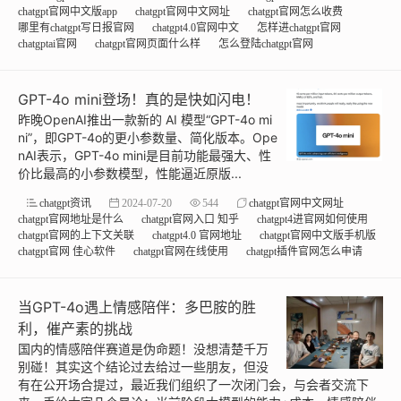
chatgpt官网中文版app
chatgpt官网中文网址
chatgpt官网怎么收费
哪里有chatgpt写日报官网
chatgpt4.0官网中文
怎样进chatgpt官网
chatgptai官网
chatgpt官网页面什么样
怎么登陆chatgpt官网
GPT-4o mini登场！真的是快如闪电！
昨晚OpenAI推出一款新的 AI 模型“GPT-4o mi
ni”，即GPT-4o的更小参数量、简化版本。Ope
nAI表示，GPT-4o mini是目前功能最强大、性
价比最高的小参数模型，性能逼近原版...
chatgpt资讯
2024-07-20
544
chatgpt官网中文网址
chatgpt官网地址是什么
chatgpt官网入口 知乎
chatgpt4进官网如何使用
chatgpt官网的上下文关联
chatgpt4.0 官网地址
chatgpt官网中文版手机版
chatgpt官网 佳心软件
chatgpt官网在线使用
chatgpt插件官网怎么申请
当GPT-4o遇上情感陪伴：多巴胺的胜
利，催产素的挑战
国内的情感陪伴赛道是伪命题！没想清楚千万
别碰！其实这个结论过去给过一些朋友，但没
有在公开场合提过，最近我们组织了一次闭门会，与会者交流下