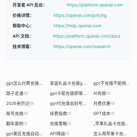
开发者 API 后台：
https://platform.openai.com
价格详情：
https://openai.com/pricing
帮助中心：
https://help.openai.com
API 文档：
https://platform.openai.com/docs
技术博客：
https://openai.com/research
gpt怎么付费充值微信
圣诞礼品卡充值gpt
gpt不充值不能用了
(1)
(1)
(1)
路子走通
gpt卡密充值原理详解
AI充值
(0)
(1)
(0)
2026亲历记
gpt代充值会封号吗
月费优惠
(0)
(1)
(0)
账号充值
续费指南
GPT成本
(0)
(1)
(1)
翻车案例
充值策略
_苹果礼品卡充值gpt失败
(1)
(1)
gpt美区充值自动续
API降级
怎么用苹果卡充值gpt
(1)
(1)
(