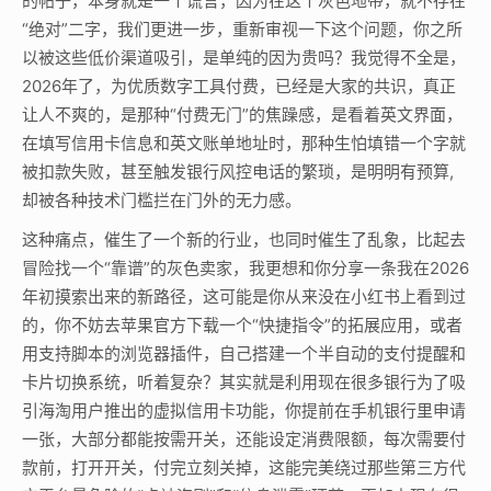
的帖子，本身就是一个谎言，因为在这个灰色地带，就不存在
“绝对”二字，我们更进一步，重新审视一下这个问题，你之所
以被这些低价渠道吸引，是单纯的因为贵吗？我觉得不全是，
2026年了，为优质数字工具付费，已经是大家的共识，真正
让人不爽的，是那种“付费无门”的焦躁感，是看着英文界面，
在填写信用卡信息和英文账单地址时，那种生怕填错一个字就
被扣款失败，甚至触发银行风控电话的繁琐，是明明有预算,
却被各种技术门槛拦在门外的无力感。
这种痛点，催生了一个新的行业，也同时催生了乱象，比起去
冒险找一个“靠谱”的灰色卖家，我更想和你分享一条我在2026
年初摸索出来的新路径，这可能是你从来没在小红书上看到过
的，你不妨去苹果官方下载一个“快捷指令”的拓展应用，或者
用支持脚本的浏览器插件，自己搭建一个半自动的支付提醒和
卡片切换系统，听着复杂？其实就是利用现在很多银行为了吸
引海淘用户推出的虚拟信用卡功能，你提前在手机银行里申请
一张，大部分都能按需开关，还能设定消费限额，每次需要付
款前，打开开关，付完立刻关掉，这能完美绕过那些第三方代