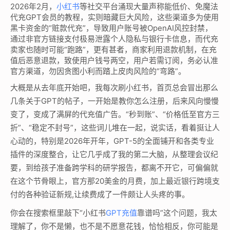
2026年2月，
小红书
等社交平台涌现大量声称能低价、免魔法
代充GPT会员的教程，实则暗藏巨大风险，这些渠道多为使用
黑卡资金的“赃款代充”，导致用户账号被OpenAI风控封禁，
通过非官方链接支付极易泄露个人隐私与银行卡信息，而代充
卖家也随时可能“跑路”，更有甚者，商家利用退款机制，在充
值后恶意退款，致使用户钱号两空，用户若需订阅，务必认准
官方渠道，勿因贪图小利而踏上皮肉风险的“弯路”。
大概是从去年底开始吧，我每次刷小红书，首页总会冒出那么
几条关于GPT的帖子，一开始是教你怎么注册，后来风向慢慢
变了，变成了满屏的代充值广告。“秒到账”、“价格低至官方三
折”、“稳定不封号”，这些词儿堆在一起，说实话，看着挺让人
心动的，特别是2026年开年，GPT-5的全面铺开和各类专业
插件的深度整合，让它几乎成了我的第二大脑，从整理会议纪
要，到给孩子准备跨学科的研学报告，都离不开它，可偏偏就
在这个节骨眼上，官方那20美金的月费，加上最近银行跨境支
付的各种验证新规,让续费成了一件颇让人头疼的事。
你会在搜索框里敲下“小红书
GPT充值
靠谱吗”这个问题，我太
理解了，你不是懒，也不是不愿意花钱，恰恰相反，你可能是