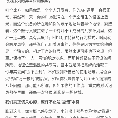
行为序列的异常检测模型。
打个比方，如果你是一个个人开发者，你的API调用一直很正
常，突然有一天，你的Plus账号在一个完全陌生的设备上登
录，而这个设备的所在地和你的账单地址隔着半个地球，紧接
着，这个账号又被拉进了一个有几十个成员的共享计划里，这
种一连串的、具有高度“商业化滥用”特征的行为模式，瞬间就
会触发风控，那些说自己用着没事的，往往是因为卖家给他的
是一个独立的、相对干净的账号，虽然来源可能也不合规，但
至少保持了“一人一号”的稳定表象，而那种频繁在不同设备间
跳跃、地理位置混乱的共享号，基本就是风控系统的活靶子，
你与其去问“会不会封”，不如去判断自己的使用场景，是否承
受得起“万一被封”的后果，如果你只是偶尔问几个无关痛痒的
八卦问题，那可能无所谓，但如果你的工作流、重要的对话记
录都在里面，那每一次登录,都像是一场赌博。
我们真正该关心的，或许不止是“靠谱”本身
聊到这儿，你大概也感觉到了，小红书上那些宣称“绝对靠谱”