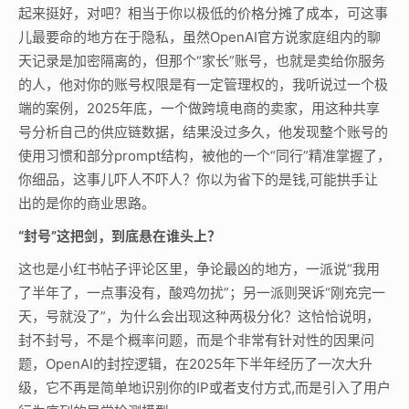
起来挺好，对吧？相当于你以极低的价格分摊了成本，可这事
儿最要命的地方在于隐私，虽然OpenAI官方说家庭组内的聊
天记录是加密隔离的，但那个“家长”账号，也就是卖给你服务
的人，他对你的账号权限是有一定管理权的，我听说过一个极
端的案例，2025年底，一个做跨境电商的卖家，用这种共享
号分析自己的供应链数据，结果没过多久，他发现整个账号的
使用习惯和部分prompt结构，被他的一个“同行”精准掌握了，
你细品，这事儿吓人不吓人？你以为省下的是钱,可能拱手让
出的是你的商业思路。
“封号”这把剑，到底悬在谁头上？
这也是小红书帖子评论区里，争论最凶的地方，一派说“我用
了半年了，一点事没有，酸鸡勿扰”；另一派则哭诉“刚充完一
天，号就没了”，为什么会出现这种两极分化？这恰恰说明，
封不封号，不是个概率问题，而是个非常有针对性的因果问
题，OpenAI的封控逻辑，在2025年下半年经历了一次大升
级，它不再是简单地识别你的IP或者支付方式,而是引入了用户