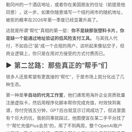
勒冈州的一个酒店地址，或者你在美国朋友的住址（前提是他
同意），这一步，如果你随意填写一个纽约闹市的随机地址，
被拒的概率在2026年第一季度已经显著升高了。
这就是所谓“帮忙”真相的第一层：
你不是缺那张塑料卡片，你
是缺一个能通过地址验证的低风险支付工具。
与其找人代
付，不如自己“装”成一个合规的用户，这听起来像钻空子，但
商业逻辑上，你只是在用对方接受的方式付费而已。
第二岔路：那些真正的“帮手”们
很多人还是希望有更直接的“帮忙”，于是市场上就分化出了几
种生态。
第一种是
半自动的代充工作室
，他们通常用海外企业资质批量
注册虚拟卡，然后用程序化脚本帮你完成充值，时效快到离
谱，你付完钱五分钟，GPT后台就显示订阅成功了，但这里面
有个巨大的坑，我前同事就踩过，他图便宜在某二手平台找了
个“帮忙充值Plus会员”的，用了不到两周，整个OpenAI账户