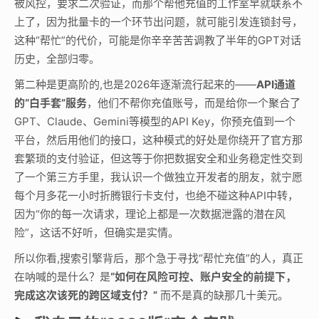
被风控，要求二次验证，而那个帮他充值的工作室早就联系不
上了，因为批量卡的一个环节出问题，就可能引发连锁封号，
这种“帮忙”的代价，可能是你辛辛苦苦调教了半年的GPT对话
历史，全部归零。
第二种是更高阶的,也是2026年逐渐流行起来的——
API通道
的“白手套”服务
，他们不帮你充值账号，而是给你一个聚合了
GPT、Claude、Gemini等模型的API Key，你预充值到一个
平台，然后用他们的接口，这种模式的好处是你绕开了官方那
套繁琐的支付验证，但这等于你把数据安全和业务稳定性交到
了一个第三方手里，我认识一个做独立开发者的朋友，就宁愿
每个月多花一小时折腾银行卡支付，也绝不碰这种API中转，
因为“你的每一次请求，理论上都是一次数据泄露的潜在风
险”，这话不好听，但确实是实情。
所以你看,搜索引擎背后，那个急于寻找“帮忙充值”的人，真正
在呐喊的是什么？是
“如何在风险可控、账户安全的前提下，
完成这次该死的跨区域支付？”
而不是真的缺那几十美元。