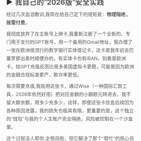
我自己的“2026版”安全实践
经过几次血泪教训,我现在给自己定下的规矩是：
物理隔绝，
按需付费
。
我彻底放弃了在主账号上绑卡,我重新注册了一个全新的、专
门用于支付的GPT账号，用一个备用的Gmail地址，我办理了
一张在欧洲很流行的数字银行实体借记卡，这卡是我年初去巴
塞罗那出差时顺便办的，有实体卡也有IBAN，别看是欧洲
卡，给GPT充值反而比很多美国虚拟卡更稳，可能是因为欧洲
的金融合规标准更严，欺诈率更低。
每次需要充值,我就用这张卡，通过Wise（一种国际汇款工
具，2026年依然好用）把对应金额的小额欧元转进去，我不
留大额余额，用多少充多少，这样，即便这张卡信息后续因为
各种原因泄露，我的损失也极其有限，更重要的是，这个独立
的“钱包”与我的个人主账户完全隔绝，风险被控制在一个沙盒
里。
这个过程没人帮你,全程自助，但它解决了那个“帮忙”的核心诉