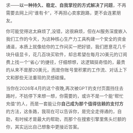
求——
以一种持久、稳定、自我掌控的方式解决了问题
，不再
需要去网上问“谁有卡”，不再担心卖家跑路，更不会连累朋
友。
你可能觉得这太麻烦了,没错，这很麻烦，但在AI服务深度嵌入
我们工作的今天，为这种核心生产力工具构建一个安全的资金
通道，本质上就像给你的工作间买一把好锁，我们愿意花几千
块升级显卡，花几百块买软件，却总希望在每月20美元的订阅
费上找一个“省心”的捷径，仔细想想，这逻辑挺奇怪的，最贵
的从来不是那20美元，而是你账号里积累的工作流、对话上下
文和那些无法重现的灵感碰撞。
当你在2026年4月的这个夜晚,再次被GPT的支付页面挡住去
路时，不妨停下来想一想，你需要的，或许不是一个能“帮忙
充值”的人，而是一套能让你
自己成为那个值得信赖的支付方
的方法，这条路，我现在可以告诉你，是完全走得通的，自
助，有时候才是最大的帮助，而那个在搜索引擎里焦头烂额的
你，其实远比自己想象中更接近答案。