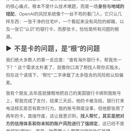
的核心痛点，根本不是什么技术难题，而是一场
身份与地域的
错配
，OpenAI的风控系统像个一丝不苟的看门人，它只认几
样东西：一张干净的住宅IP，一个看起来没有风险的邮箱，以
及一张它“认识”的银行卡，而那张卡，恰恰是所有问题的根
源。
不是卡的问题，是“根”的问题
我们绝大多数人的第一反应是：“谁有海外银行卡，帮我充一
下？” 这个需求太朴素了，就像你口渴了想找人帮你买瓶水，
但在这个语境下，“帮忙”二字承载了太多隐含的风险和认知偏
差。
我有个朋友,去年底就慷慨地把自己的美国银行卡绑到我账号
上，帮我完成了支付，结果三天后，他的卡被冻结，银行打来
电话核实是否有欺诈行为，我的账号倒是没事，但他那张用了
两年的卡，直接作废，这让我意识到，
找人帮忙，其实是把对
方的信用体系和你未知的账户风险进行了强绑定
，这已经不是