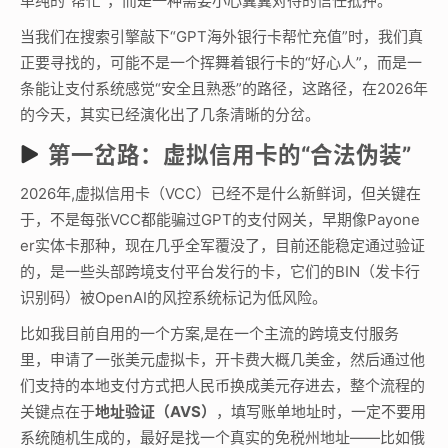
单纯的“帮忙”，而是一种需要小心翼翼对待的信任抵押。
当我们在搜索引擎敲下“GPT海外银行卡帮忙充值”时，我们真
正要寻找的，可能不是一个挥舞着银行卡的“好心人”，而是一
条能让支付系统感觉“安全且熟悉”的路径，这路径，在2026年
的今天，其实已经演化出了几条清晰的分岔。
第一岔路：虚拟信用卡的“合法伪装”
2026年,虚拟信用卡（VCC）已经不是什么新鲜词，但关键在
于，不是每张VCC都能骗过GPT的支付网关，早期像Payone
er实体卡那种，现在几乎全军覆没了，目前还能稳定通过验证
的，是一些头部跨境支付平台发行的卡，它们的BIN（发卡行
识别码）被OpenAI的风控系统标记为低风险。
比如我目前自用的一个方案,是在一个主流的跨境支付服务
里，申请了一张美元虚拟卡，开卡费大概几美金，然后通过他
们支持的本地支付方式把人民币换成美元存进去，整个流程的
关键点在于
地址验证（AVS）
，填写账单地址时，一定不要用
系统随机生成的，最好是找一个真实的免税州地址——比如俄